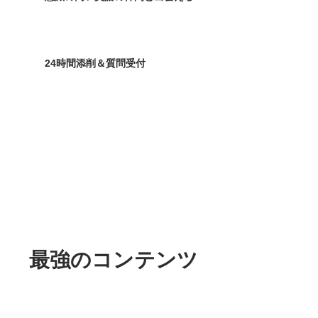
​定期的な交流イベント・生徒専用掲示板などで
​英語の仲間を作ることができます！
​24時間添削＆質問受付
​無限の添削サービスとわからないことがあれば
すぐに専用公式LINEで質問できます！
​最強のコンテンツ