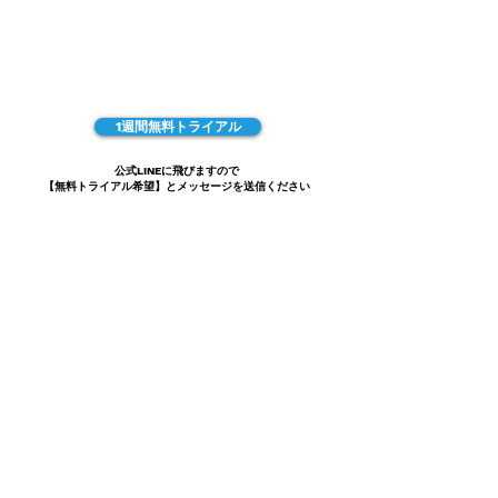
1週間無料トライアル
公式LINEに飛びますので
【無料トライアル希望】と​メッセージを送信ください
T-FiRST
ってなに？
Try FiRST = やってみなきゃ何も始まらない