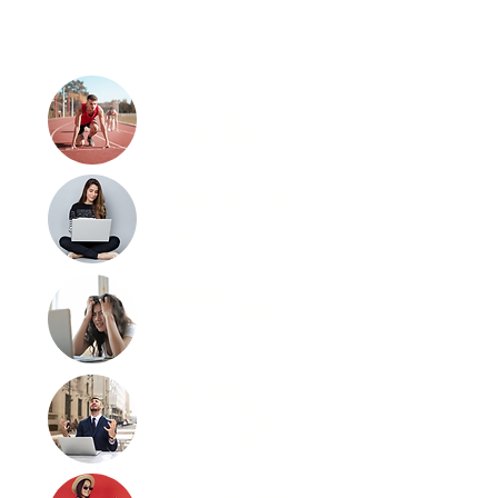
​こんな人のためのスクール
英語学習を
これから始める
​まだ初心者の人
英会話を始める前に
しっかりと
​基礎を固めたい人
基礎文法で
つまずいて英語が
​嫌になりそうな人
外国人講師との
オンライン英会話を
受けたけど挫折した人
留学・ワーホリ前に