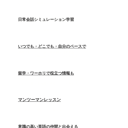
​ないですか？動画でもわかりやすく学べます！
​日常会話シミュレーション学習
まだ「話すこと」に自信がなくても大丈夫！
ネイティブ監修の
実践型会話トレーニング！
​いつでも・どこでも・自分のペースで
携帯ひとつで、文法・英単語・日常会話
​リスニング・発音全て学ぶことができます！
留学・ワーホリで役立つ情報も
実際に留学・ワーホリ経験者からリアルな情報
や
​すぐに使える知識を得ることができます！
マンツーマンレッスン
​一人一人に合ったペースやレッスン内容を作り確
実に英語力を伸ばしていきます！
​意識の高い英語の仲間と出会える